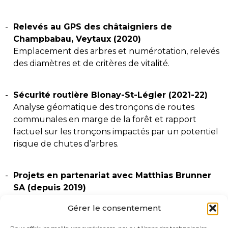
Relevés au GPS des châtaigniers de
Champbabau, Veytaux (2020)
Emplacement des arbres et numérotation, relevés
des diamètres et de critères de vitalité.
Sécurité routière Blonay-St-Légier (2021-22)
​Analyse géomatique des tronçons de routes
communales en marge de la forêt et rapport
factuel sur les tronçons impactés par un potentiel
risque de chutes d’arbres.
Projets en partenariat avec Matthias Brunner
SA (depuis 2019)
​Différentes évaluations de l’état sanitaire d’arbres
Gérer le consentement
ou de massifs en zone urbaine ont été réalisées
dans toute la suisse romande.